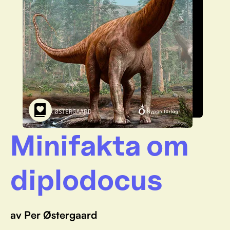
Minifakta om
diplodocus
av Per Østergaard