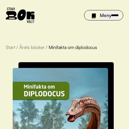
Meny
Start
/
Årets böcker
/
Minifakta om diplodocus
Årets böcker
Om Stora bokvalet
Olivia tipsar
Vinnare
FAQ
För bibliotek