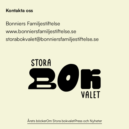
Kontakta oss
Bonniers Familjestiftelse
www.bonniersfamiljestiftelse.se
storabokvalet@bonniersfamiljestiftelse.se
Årets böcker
Om Stora bokvalet
Press och Nyheter