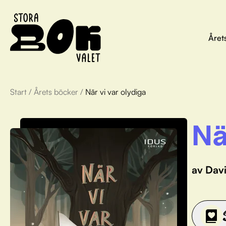
Året
Start
/
Årets böcker
/
När vi var olydiga
Nä
av Dav