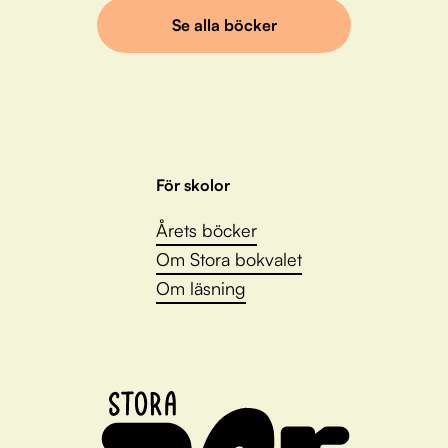
Se alla böcker
För skolor
Årets böcker
Om Stora bokvalet
Om läsning