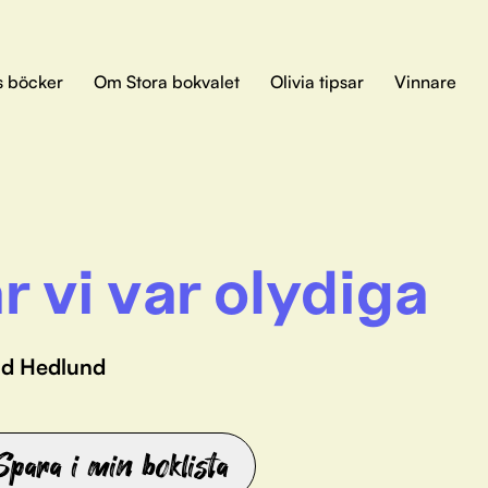
s böcker
Om Stora bokvalet
Olivia tipsar
Vinnare
r vi var olydiga
id Hedlund
Spara i min boklista