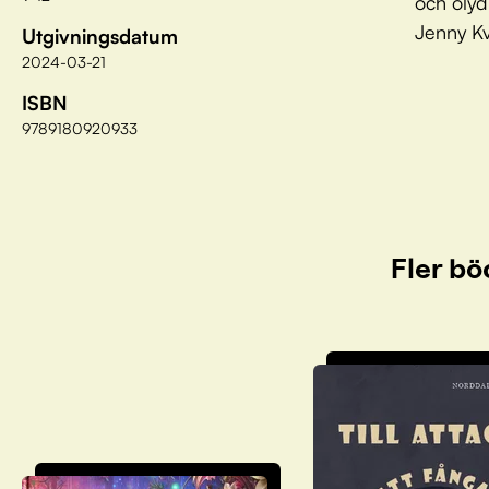
och olyd
Jenny Kv
Utgivningsdatum
2024-03-21
ISBN
9789180920933
Fler bö