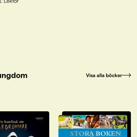
."Lektör
h ungdom
Visa alla böcker