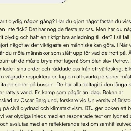
arit olydig någon gång? Har du gjort något fastän du viss
en inte fick? Det har nog de flesta av oss. Men har du n
t olydig och haft en riktigt bra anledning till det? I så fall
jort något av det viktigaste en människa kan göra. I När v
får du möta människor som stått upp för vad de trott på. 
burit att de måste bryta mot lagen! Som Stanislav Petrov, 
ntade i sina order och räddade oss från ett världskrig. El
m vägrade respektera en lag om att svarta personer mås
 vita personer på bussen. De har alla deltagit i den lång
er rättvis värld. En kamp som pågår än idag. Boken är
nskad av Oscar Berglund, forskare vid University of Brist
ng på civil olydnad och klimataktivism. BTJ ger boken ett 
är vi var olydiga inleds med en resonerade text om lydnad
och avslutas med en reflekterande text om samhällsutvec