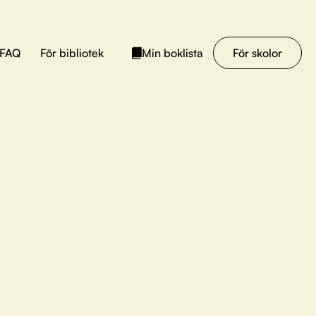
FAQ
För bibliotek
För skolor
Min boklista