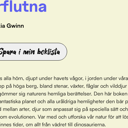
rflutna
kia Gwinn
Spara i min boklista
s alla hörn, djupt under havets vågor, i jorden under våra 
pp på höga berg, bland stenar, växter, fåglar och vilddju
 gömmer sig naturens hemliga berättelser. Den här boken
antastiska planet och alla uråldriga hemligheter den bär 
mellan arter, djur som anpassat sig på speciella sätt och
r om evolutionen. Var med och utforska vår natur för att lö
nnes tider, om allt från vädret till dinosaurierna.