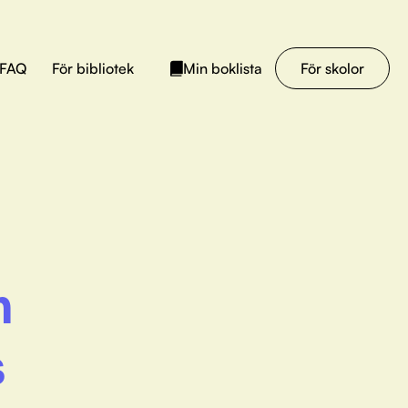
FAQ
För bibliotek
För skolor
Min boklista
m
s