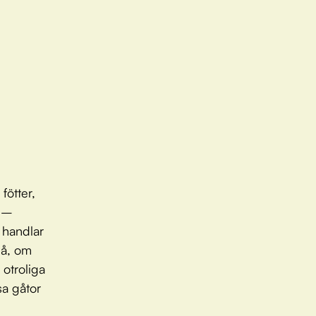
fötter,
r –
 handlar
på, om
 otroliga
sa gåtor