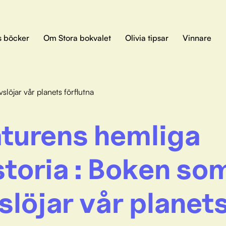
s böcker
Om Stora bokvalet
Olivia tipsar
Vinnare
slöjar vår planets förflutna
turens hemliga
storia : Boken so
slöjar vår planet