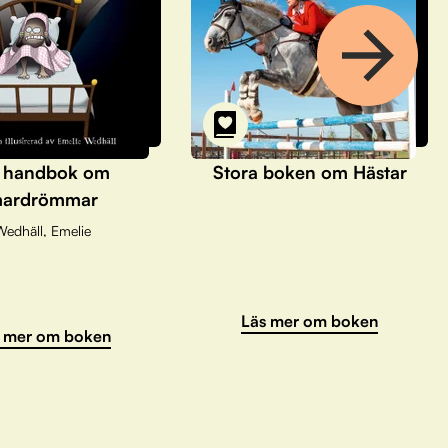
 handbok om
Stora boken om Hästar
ardrömmar
Wedhäll, Emelie
Läs mer om boken
 mer om boken