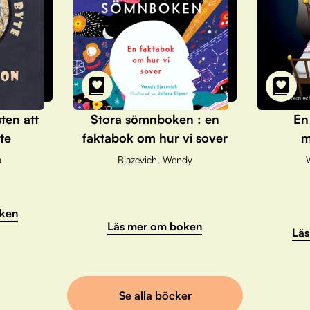
sten att
Stora sömnboken : en
En
te
faktabok om hur vi sover
m
a
Bjazevich, Wendy
ken
Läs mer om boken
Läs
Se alla böcker