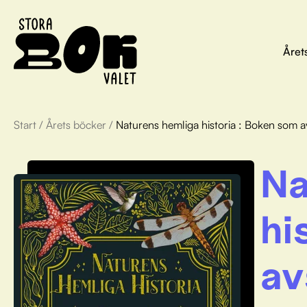
Året
Start
/
Årets böcker
/
Naturens hemliga historia : Boken som av
Na
hi
av