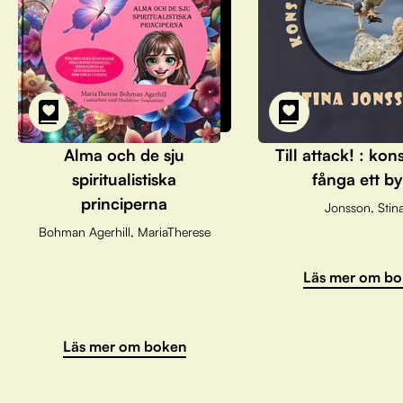
Alma och de sju
Till attack! : kon
spiritualistiska
fånga ett by
principerna
Jonsson, Stin
Bohman Agerhill, MariaTherese
Läs mer om bo
Läs mer om boken