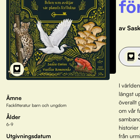
fö
av Sas
I världen
längst u
Ämne
överallt
Facklitteratur barn och ungdom
om vår f
Ålder
samband 
6-9
historie
Utgivningsdatum
från urmi