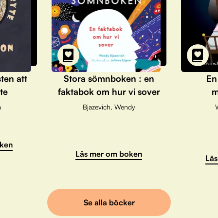
sten att
Stora sömnboken : en
En
te
faktabok om hur vi sover
m
a
Bjazevich, Wendy
ken
Läs mer om boken
Läs
Se alla böcker