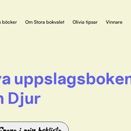
s böcker
Om Stora bokvalet
Olivia tipsar
Vinnare
a uppslagsboke
 Djur
Spara i min boklista