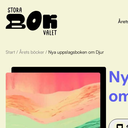
Året
Start
/
Årets böcker
/
Nya uppslagsboken om Djur
Ny
om