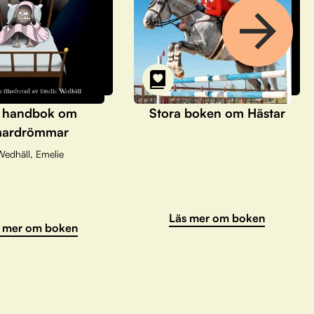
 handbok om
Stora boken om Hästar
ardrömmar
Wedhäll, Emelie
Läs mer om boken
 mer om boken