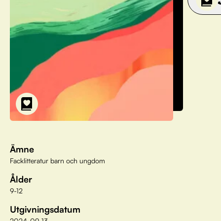
Ämne
Facklitteratur barn och ungdom
Ålder
9-12
Utgivningsdatum
2024-09-13