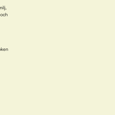
ilj,
 och
boken