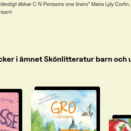
ständigt älskar C N Perssons one liners" Maria Lyly Corlin,
nsent
cker i ämnet Skönlitteratur barn oc