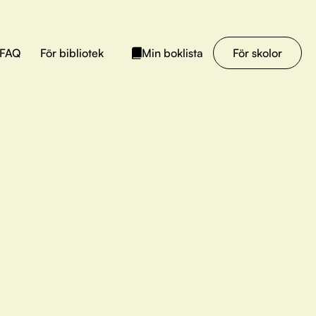
FAQ
För bibliotek
För skolor
Min boklista