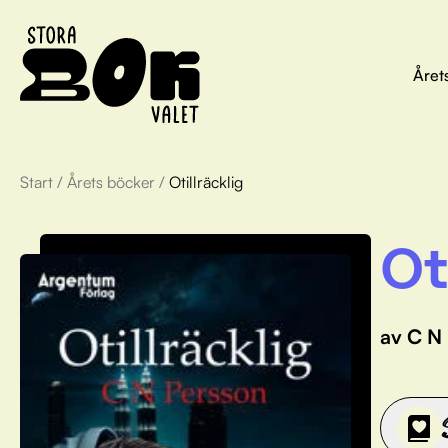
Året
Start
/
Årets böcker
/
Otillräcklig
Ot
av C N