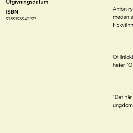
Utgivningsdatum
Anton ry
ISBN
medan so
9789198942927
flickvän
Otillräc
heter "O
"Det här
ungdoms