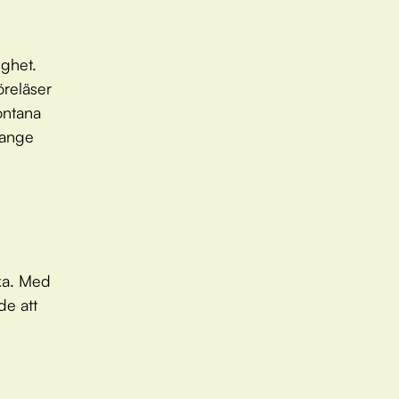
ghet.
öreläser
ontana
 ange
aka. Med
de att