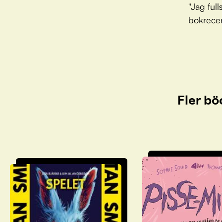
"Jag full
bokrece
Fler bö