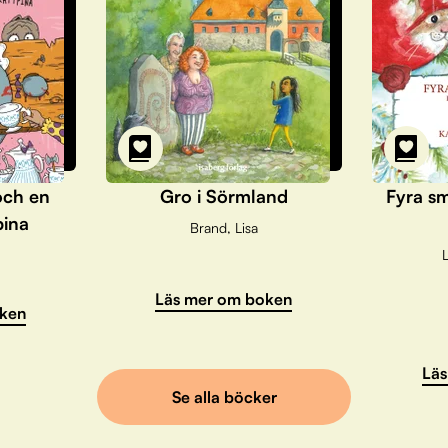
och en
Gro i Sörmland
Fyra sm
pina
Brand, Lisa
L
Läs mer om boken
ken
Läs
Se alla böcker