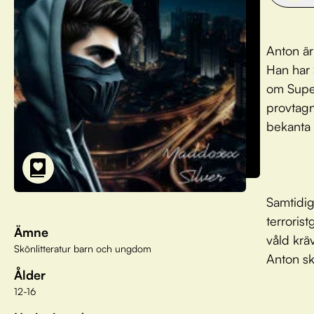
Anton är
Han har 
om Super
provtagn
bekanta
Samtidig
terroris
Ämne
våld krä
Skönlitteratur barn och ungdom
Anton ska
Ålder
12-16