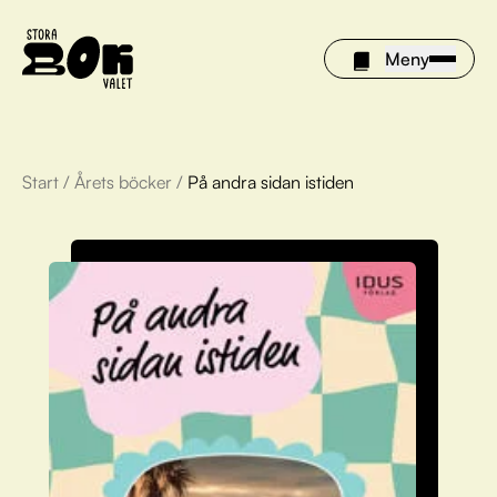
Meny
Start
/
Årets böcker
/
På andra sidan istiden
Årets böcker
Om Stora bokvalet
Olivia tipsar
Vinnare
FAQ
För bibliotek