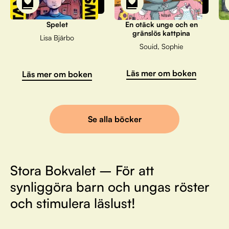
Spelet
En otäck unge och en
gränslös kattpina
Lisa Bjärbo
Souid, Sophie
Läs mer om boken
Läs mer om boken
Se alla böcker
Stora Bokvalet – För att
synliggöra barn och ungas röster
och stimulera läslust!