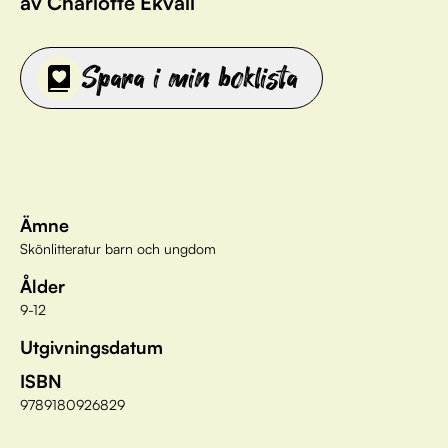
av Charlotte Ekvall
Spara i min boklista
Ämne
Skönlitteratur barn och ungdom
Ålder
9-12
Utgivningsdatum
ISBN
9789180926829