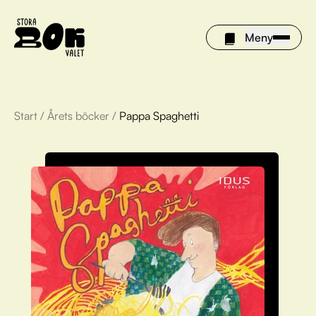
Meny
Start
/
Årets böcker
/
Pappa Spaghetti
Årets böcker
Om Stora bokvalet
Olivia tipsar
Vinnare
FAQ
För bibliotek