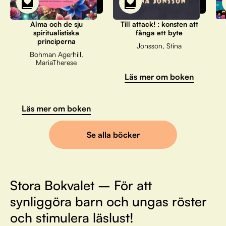
Alma och de sju
Till attack! : konsten att
spiritualistiska
fånga ett byte
principerna
Jonsson, Stina
Bohman Agerhill,
MariaTherese
Läs mer om boken
Läs mer om boken
Se alla böcker
Stora Bokvalet – För att
synliggöra barn och ungas röster
och stimulera läslust!