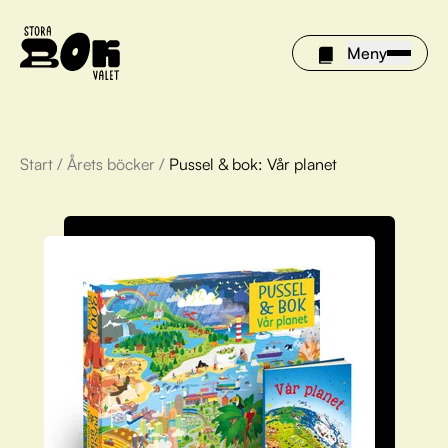
Meny
Start
/
Årets böcker
/
Pussel & bok: Vår planet
Årets böcker
Om Stora bokvalet
Olivia tipsar
Vinnare
FAQ
För bibliotek