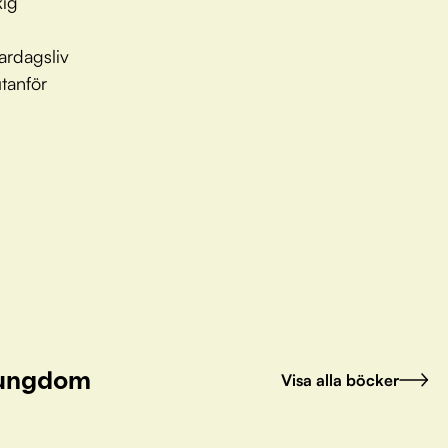
kig
ardagsliv
utanför
h ungdom
Visa alla böcker