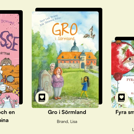
och en
Gro i Sörmland
Fyra sm
pina
Brand, Lisa
L