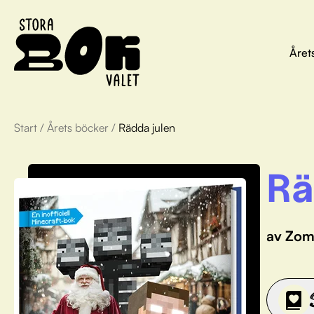
Året
Start
/
Årets böcker
/
Rädda julen
Rä
av Zom