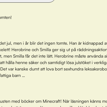
omten!
 det jul, men i år blir det ingen tomte. Han är kidnappad a
kelett! Herobrine och Smilla ger sig ut på räddningsaktion
t, men Smilla får det inte lätt. Herobrine måste använda al
r att hålla henne säker och samtidigt lösa julstöket i verklig
 Det var kanske dumt att lova bort sexhundra leksaksrobota
fattiga barn …
lusten med böcker om Minecraft! När läsningen känns mo