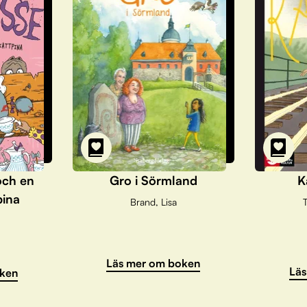
och en
Gro i Sörmland
K
pina
Brand, Lisa
T
Läs mer om boken
Läs
ken