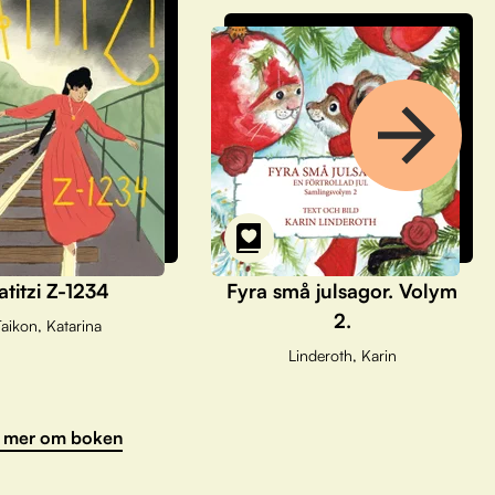
atitzi Z-1234
Fyra små julsagor. Volym
2.
aikon, Katarina
Linderoth, Karin
 mer om boken