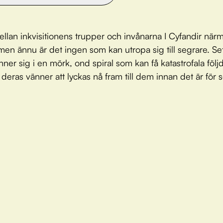
ellan inkvisitionens trupper och invånarna I Cyfandir närm
t, men ännu är det ingen som kan utropa sig till segrare. S
nner sig i en mörk, ond spiral som kan få katastrofala följd
eras vänner att lyckas nå fram till dem innan det är för 