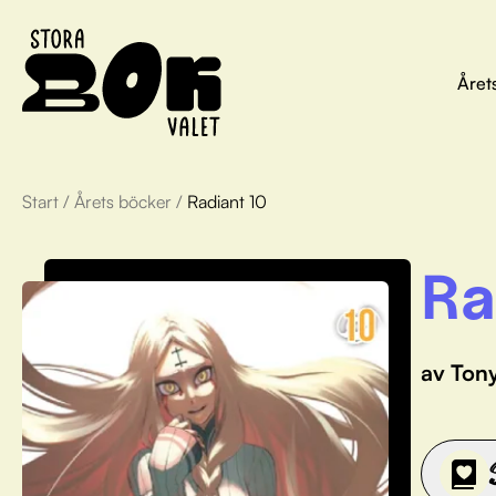
Året
Start
/
Årets böcker
/
Radiant 10
Ra
av Ton