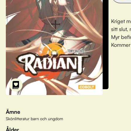
Kriget m
sitt slu
Myr befi
Kommer d
Ämne
Skönlitteratur barn och ungdom
Ålder