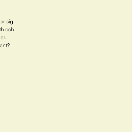
ar sig
eth och
er.
sent?