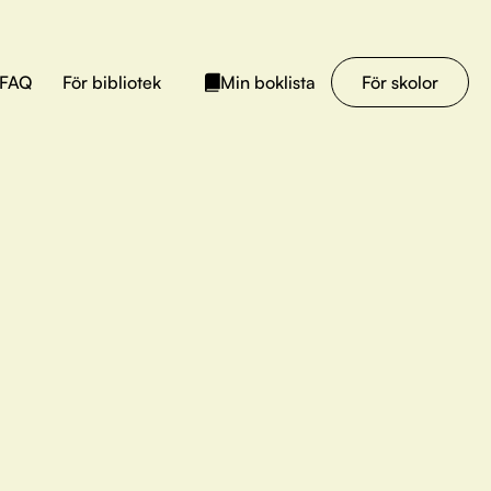
FAQ
För bibliotek
För skolor
Min boklista