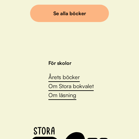
Se alla böcker
För skolor
Årets böcker
Om Stora bokvalet
Om läsning