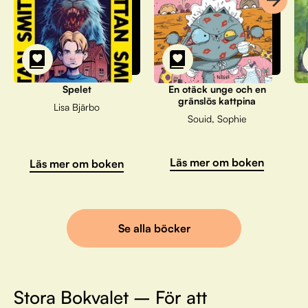
Spelet
En otäck unge och en
gränslös kattpina
Lisa Bjärbo
Souid, Sophie
Läs mer om boken
Läs mer om boken
Se alla böcker
Stora Bokvalet – För att