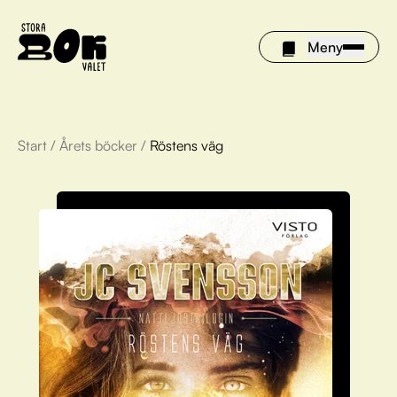
Meny
Start
/
Årets böcker
/
Röstens väg
Årets böcker
Om Stora bokvalet
Olivia tipsar
Vinnare
FAQ
För bibliotek