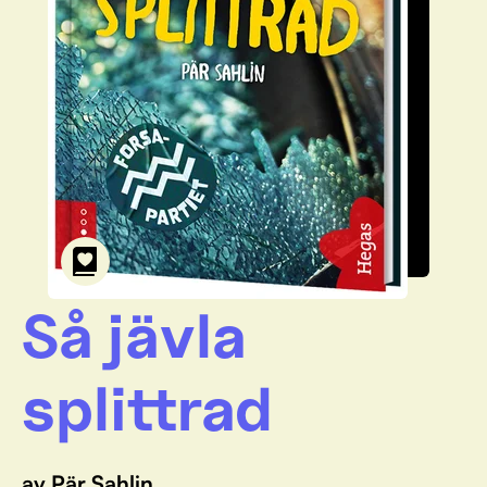
Så jävla
splittrad
av Pär Sahlin