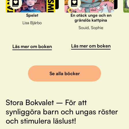
Spelet
En otäck unge och en
gränslös kattpina
Lisa Bjärbo
Souid, Sophie
Läs mer om boken
Läs mer om boken
Se alla böcker
Stora Bokvalet – För att
synliggöra barn och ungas röster
och stimulera läslust!