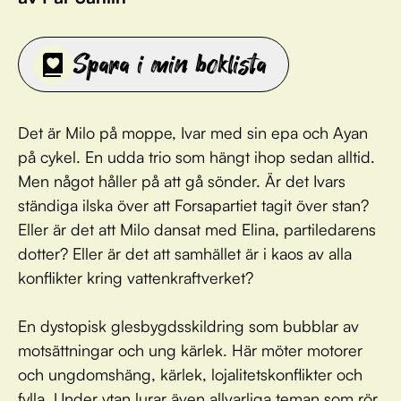
Spara i min boklista
Det är Milo på moppe, Ivar med sin epa och Ayan
på cykel. En udda trio som hängt ihop sedan alltid.
Men något håller på att gå sönder. Är det Ivars
ständiga ilska över att Forsapartiet tagit över stan?
Eller är det att Milo dansat med Elina, partiledarens
dotter? Eller är det att samhället är i kaos av alla
konflikter kring vattenkraftverket?
En dystopisk glesbygdsskildring som bubblar av
motsättningar och ung kärlek. Här möter motorer
och ungdomshäng, kärlek, lojalitetskonflikter och
fylla. Under ytan lurar även allvarliga teman som rör