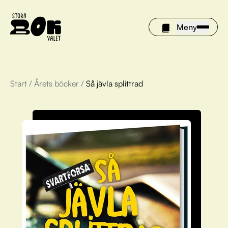
Meny
Start
/
Årets böcker
/
Så jävla splittrad
Årets böcker
Om Stora bokvalet
Olivia tipsar
Vinnare
FAQ
För bibliotek