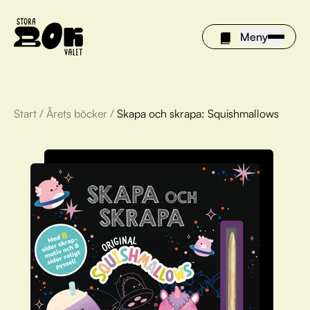
Meny
Start
/
Årets böcker
/
Skapa och skrapa: Squishmallows
Årets böcker
Om Stora bokvalet
Olivia tipsar
Vinnare
FAQ
För bibliotek