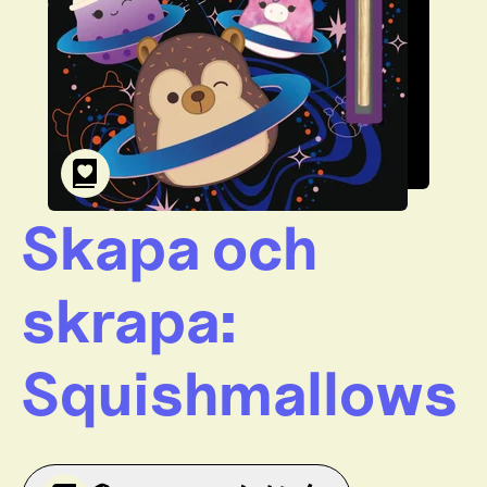
Skapa och
skrapa:
Squishmallows