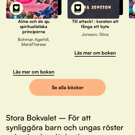
Alma och de sju
Till attack! : konsten att
spiritualistiska
fånga ett byte
principerna
Jonsson, Stina
Bohman Agerhill,
MariaTherese
Läs mer om boken
Läs mer om boken
Se alla böcker
Stora Bokvalet – För att
synliggöra barn och ungas röster