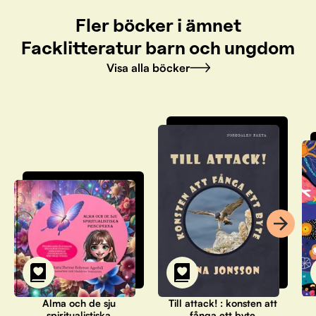
Fler böcker i ämnet
Facklitteratur barn och ungdom
Visa alla böcker
Alma och de sju
Till attack! : konsten att
spiritualistiska
fånga ett byte