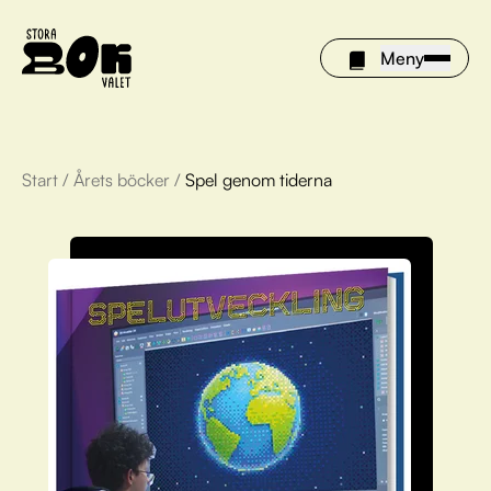
Meny
Start
/
Årets böcker
/
Spel genom tiderna
Årets böcker
Om Stora bokvalet
Olivia tipsar
Vinnare
FAQ
För bibliotek