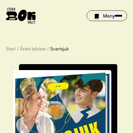
Meny
Start
/
Årets böcker
/
Svartsjuk
Årets böcker
Om Stora bokvalet
Olivia tipsar
Vinnare
FAQ
För bibliotek