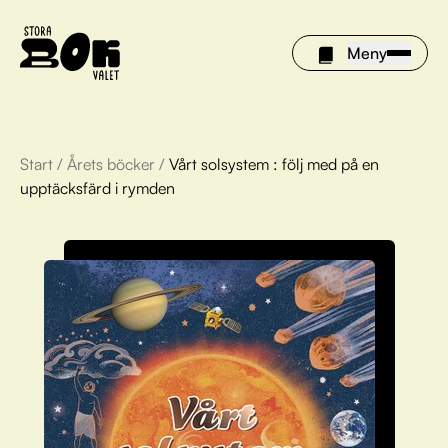
Meny
Start
/
Årets böcker
/
Vårt solsystem : följ med på en
Årets böcker
upptäcksfärd i rymden
Om Stora bokvalet
Olivia tipsar
Vinnare
FAQ
För bibliotek