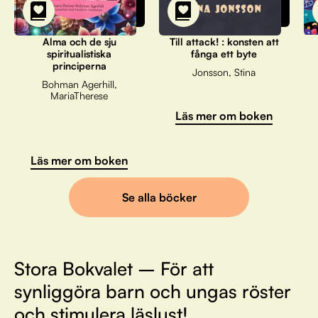
Alma och de sju
Till attack! : konsten att
spiritualistiska
fånga ett byte
principerna
Jonsson, Stina
Bohman Agerhill,
MariaTherese
Läs mer om boken
Läs mer om boken
Se alla böcker
Stora Bokvalet – För att
synliggöra barn och ungas röster
och stimulera läslust!