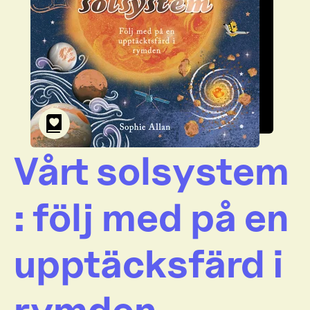
Vårt solsystem
: följ med på en
upptäcksfärd i
rymden